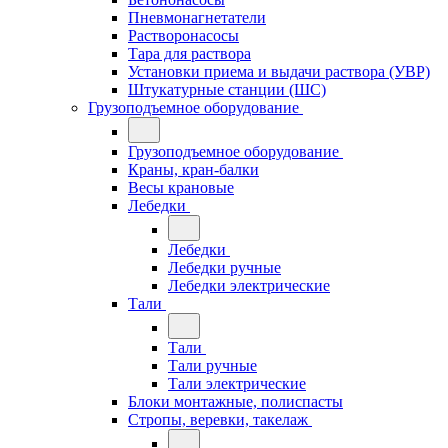
Пневмонагнетатели
Растворонасосы
Тара для раствора
Установки приема и выдачи раствора (УВР)
Штукатурные станции (ШС)
Грузоподъемное оборудование
Грузоподъемное оборудование
Краны, кран-балки
Весы крановые
Лебедки
Лебедки
Лебедки ручные
Лебедки электрические
Тали
Тали
Тали ручные
Тали электрические
Блоки монтажные, полиспасты
Стропы, веревки, такелаж