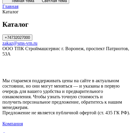
Темная тема
Светлая тема
Главная
Каталог
Леса, вышки-туры, лестницы
Электростанции, трансформаторы
Дорожная техника
Окрасочное оборудование
Пескоструйное оборудование
Для приема-подачи бетона
Грузоподъемное оборудование
Виброоборудование
Бетоносмесители, растворосмесители
Компрессоры
Тепловое оборудование
Станки
Опалубка
Электроинструмент
Пневматическое оборудование
Насосное оборудование
Обустройство стройплощадки
Машины для отделки полов
Прогрев бетона
Сварочное оборудование
Ручной инструмент
Геодезия и связь
Садово-парковая техника
Спецодежда и средства защиты
Для монтажа и обслуживания труб
Кровельное оборудование
Стройматериалы
Запчасти
127 товаров
276 товаров
185 товаров
367 товаров
118 товаров
58 товаров
1171 товар
275 товаров
40 товаров
332 товара
260 товаров
509 товаров
216 товаров
288 товаров
40 товаров
145 товаров
69 товаров
79 товаров
35 товаров
299 товаров
511 товаров
83 товара
118 товаров
35 товаров
17 товаров
8 товаров
131 товар
20 товаров
Каталог
+74732027000
zakaz@sms-vrn.ru
ООО ТПК Строймашсервис г. Воронеж, проспект Патриотов,
53А
Мы стараемся поддерживать цены на сайте в актуальном
состоянии, но они могут меняться — и указаны в первую
очередь для вашего удобства и предварительного
ознакомления. Чтобы узнать точную стоимость и
получить персональное предложение, обратитесь к нашим
менеджерам.
Предложение не является публичной офертой (ст. 435 ГК РФ).
Компания