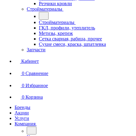
Резчики кровли
Стройматериалы
Стройматериалы
ГКЛ, профили, утеплитель
Метизы, крепеж
Сетка сварная, рабица, прочее
Сухие смеси, краска, шпатлевка
Запчасти
Кабинет
0
Сравнение
0
Избранное
0
Корзина
Бренды
Акции
Услуги
Компания