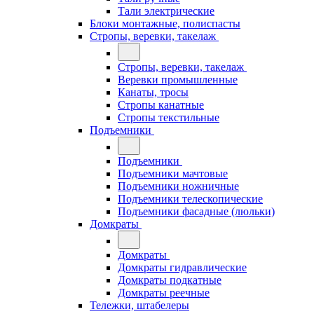
Тали электрические
Блоки монтажные, полиспасты
Стропы, веревки, такелаж
Стропы, веревки, такелаж
Веревки промышленные
Канаты, тросы
Стропы канатные
Стропы текстильные
Подъемники
Подъемники
Подъемники мачтовые
Подъемники ножничные
Подъемники телескопические
Подъемники фасадные (люльки)
Домкраты
Домкраты
Домкраты гидравлические
Домкраты подкатные
Домкраты реечные
Тележки, штабелеры